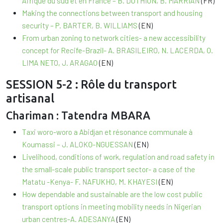
Afrique du sud et en France – B. DUTHION, B. MARRIAN
(FR)
Making the connections between transport and housing
security – P. BARTER, B. WILLIAMS
(EN)
From urban zoning to network cities- a new accessibility
concept for Recife-Brazil- A. BRASILEIRO, N. LACERDA, O.
LIMA NETO, J. ARAGAO
(EN)
SESSION 5-2 : Rôle du transport
artisanal
Chariman : Tatendra MBARA
Taxi woro-woro a Abidjan et résonance communale à
Koumassi – J. ALOKO-NGUESSAN
(EN)
Livelihood, conditions of work, regulation and road safety in
the small-scale public transport sector- a case of the
Matatu -Kenya- F. NAFUKHO, M. KHAYESI
(EN)
How dependable and sustainable are the low cost public
transport options in meeting mobility needs in Nigerian
urban centres-A. ADESANYA
(EN)