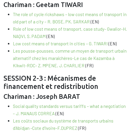
Chariman : Geetam TIWARI
The role of cycle rickshaws – low cost means of transport in
old part of a city – R. BOSE, PK. SARKAR
(EN)
Role of low cost means of transport, case study- Gwalior-H.
NAQVI, S. PADAM
(EN)
Low cost means of transport in cities – G. TIWARI
(EN)
Les pousse-pousses, comme un moyen de transport urbain
alternatif chez les maraîchères-Le cas de Kazamba à
Kikwit-RDC- Z. MPENE, J. CHARLIER
(FR)
SESSION 2-3 : Mécanismes de
financement et redistribution
Chariman : Joseph BARAT
Social quality standards versus tariffs – what a negotiation
– J. MANAUS CORREA
(EN)
Les coûts sociaux du système de transports urbains
d’Abidjan -Cote d’Ivoire-F.DUPREZ
(FR)