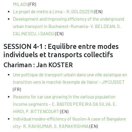
MILADI
(FR)
Le projet de métro à Lima – R. GOLDSZER
(EN)
Development and improving efficiency of the underground
urban transport in Bucharest-Romania- V. BELDEAN, S.
CALINESCU, I.SANDU
(EN)
SESSION 4-1 : Equilibre entre modes
individuels et transports collectifs
Chariman : Jan KOSTER
Une politique de transport urbain dans une ville asiatique en
transition vers le marché-l’exemple de Hanoi – JM CUSSET
(FR)
Reasons for car use growing in the various population
income segments – C. BASTOS PEREIRA DA SILVA, E.
HIROI, P. BITTENCOURT
(EN)
Individual modes-efficiency of illusion-A case of Bangalore
city- R. RAVIKUMAR, S. RAMAKRISHNA
(EN)