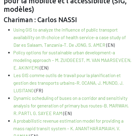
pour la mobilité et l’accessibilité (SIG,
modèles)
Chariman : Carlos NASSI
Using GIS to analyze the influence of public transport
availability on th choice of health service-a case study of
Dar es Salaam, Tanzania-T. De JONG, S. AMER
(EN)
Policy options for sustainable urban development-a
modeling approach – M. ZUIDGEEST, M. VAN MAARSEVEEN,
E. AKINYEMI
(EN)
Les GIS comme outils de travail pour la planification et
gestion des transports urbains-R. OCANA, J. MUNDO, J.
LUSITANO
(FR)
Dynamic scheduling of buses on a corridor and sensitivity
analysis for generation of primary bus routes-B. MARWAH,
R. PARTI, G. SAYEE RAM
(EN)
A probabilistic revenue estimation model for providing a
mass rapid transit system – K. ANANTHARAMAIAH, V.