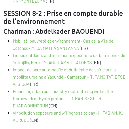
– R. MONTEZUMA
(FR)
SESSION 8-2 : Prise en compte durable
de l’environnement
Chariman : Abdelkader BAOUENDI
Mobilité, pauvreté et environnement- Cas de la ville de
Cotonou- M. DA MATHA SANT’ANNA
(FR)
Indoor, outdoors and in transit exposure to carbon monoxide
in Trujillo, Peru – M. AGUILAR VILLALOBOS
(EN)
Impact du parc automobile et du linéaire de voirie sur la
mobilité urbaine à Yaoundé – Cameroun – T. TAMO TATIETSE
A. BIDJA
(FR)
Financing urban bus industry restructuring within the
framework of Kyoto protocol – D. PARIKESIT, R.
DJARWONINGRUM
(EN)
Air pollution exposure and willingness to pay -H. FABIAN, K.
VERGEL
(EN)