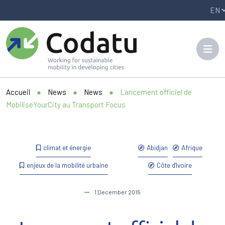
Panneau de gestion des cookies
Accueil
●
News
●
News
●
Lancement officiel de
MobiliseYourCity au Transport Focus
climat et énergie
Abidjan
Afrique
enjeux de la mobilité urbaine
Côte d'Ivoire
1 December 2015