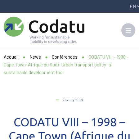
Panneau de gestion des cookies
Accueil
●
News
●
Conférences
●
CODATU VIII – 1998 –
Cape Town (Afrique du Sud)- Urban transport policy: a
sustainable development tool
25 July 1998
CODATU VIII – 1998 –
Cape Town (Afrique du