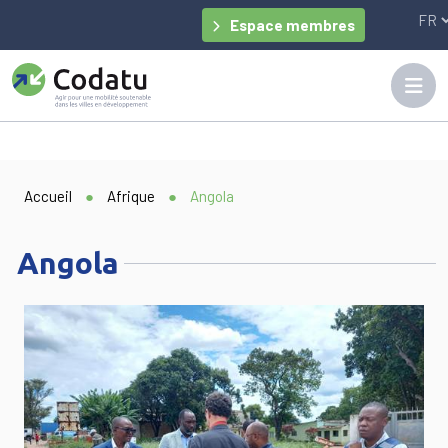
Panneau de gestion des cookies
Espace membres
Accueil
●
Afrique
●
Angola
Angola