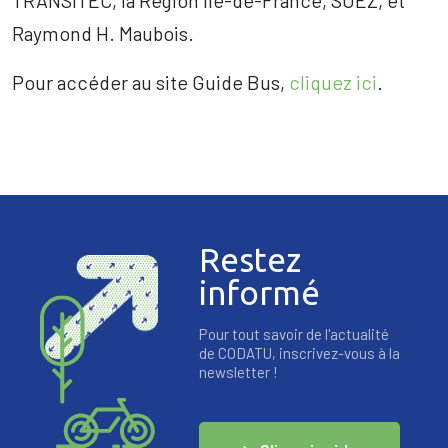
TRANSITEC, la Région Île-de-France, SUEZ, et
Raymond H. Maubois.
Pour accéder au site Guide Bus,
cliquez ici
.
Restez
informé
Pour tout savoir de l'actualité
de CODATU, inscrivez-vous à la
newsletter !