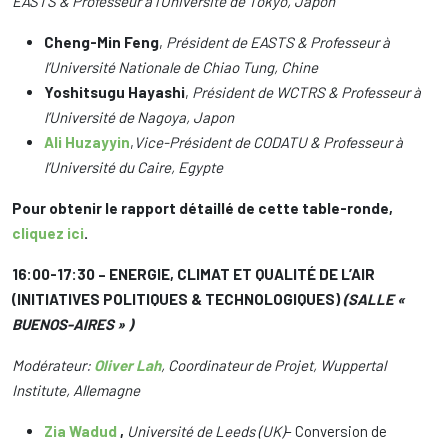
EASTS & Professeur à l’Université de Tokyo, Japon
Cheng-Min Feng
,
Président de EASTS & Professeur à
l’Université Nationale de Chiao Tung, Chine
Yoshitsugu Hayashi
,
Président de WCTRS & Professeur à
l’Université de Nagoya, Japon
Ali Huzayyin
,
Vice-Président de CODATU & Professeur à
l’Université du Caire, Egypte
Pour obtenir le rapport détaillé de cette table-ronde,
cliquez ici
.
16:00-17:30 – ENERGIE, CLIMAT ET QUALITÉ DE L’AIR
(INITIATIVES POLITIQUES & TECHNOLOGIQUES)
(SALLE «
BUENOS-AIRES » )
Modérateur:
Oliver Lah
, Coordinateur de Projet, Wuppertal
Institute, Allemagne
Zia Wadud
,
Université de Leeds (UK)
–
Conversion
de