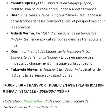
Yoshitsugu Hayashi
, Université de Nagoya (Japon) –
Mobilité urbaine durable et résilience aux catastrophes
Huapu Lu
, Université de Tsinghua (Chine) –
Résilience aux
catastrophes dans les transports: défi et perspectives pour
la r
echerche
Ashish Verma
, Institut Indien de Science de Bangalore
(Inde) –
Résilience aux catastrophes dans les transports en
Inde
Ruimin Li,
Institut des Etudes sur le Transport (ITS),
Université de Tsinghua (Chine) –
Etude empirique des
impacts du changement climatique sur la congestion
Takayuki Akiyama,
Hitachi, Ltd. (Japon) –
Application de
ITS dans la résilience aux catastrophes
14:00-15:30 – TRANSPORT PUBLIC EN ASIE (PLANIFICATION
& IMPACTS)
(SALLE « BUENOS-AIRES » )
Modérateur :
Rao Krishna
, Professeur, Institut Indien de
Technologie de Bombay (IITB), Inde