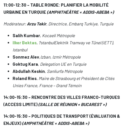
11:00-12:30 – TABLE RONDE: PLANIFIER LA MOBILITÉ
URBAINE EN TURQUIE
(AMPHITHÉÂTRE « ADDIS-ABEBA »)
Modérateur:
Arzu Tekir
, Directrice, Embarq Turkiye, Turquie
Salih Kumbar
,
Kocaeli Métropole
Ilker Bektas
,
?stanbul
Elektrik Tramvay ve Tünel (IETT),
Istanbul
Sonmez Alev
,
Izban, Izmir Métropole
Goktug Kara
,
Delegation UE en Turquie
Abdullah Keskin
,
Sanliurfa Métropole
Roland Ries
,
Maire de Strasbourg et Président de Cités
Unies France, France – Grand Témoin
14:00-15:30 – RENCONTRE DES VILLES FRANCO-TURQUES
(ACCESS LIMITE)
(SALLE DE RÉUNION « BUCAREST »)
14:00-15:30 – POLITIQUES DE TRANSPORT (ÉVALUATION &
ENJEUX)
(AMPHITHÉÂTRE « ADDIS-ABEBA »)