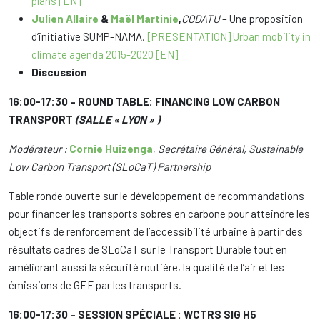
plans [EN]
Julien Allaire
&
Maël Martinie
,
CODATU
– Une proposition
d’initiative SUMP-NAMA,
[PRESENTATION] Urban mobility in
climate agenda 2015-2020 [EN]
Discussion
16:00-17:30 – ROUND TABLE: FINANCING LOW CARBON
TRANSPORT
(SALLE « LYON » )
Modérateur :
Cornie Huizenga
,
Secrétaire Général, Sustainable
Low Carbon Transport (SLoCaT) Partnership
Table ronde ouverte sur le développement de recommandations
pour financer les transports sobres en carbone pour atteindre les
objectifs de renforcement de l’accessibilité urbaine à partir des
résultats cadres de SLoCaT sur le Transport Durable tout en
améliorant aussi la sécurité routière, la qualité de l’air et les
émissions de GEF par les transports.
16:00-17:30 – SESSION SPÉCIALE : WCTRS SIG H5