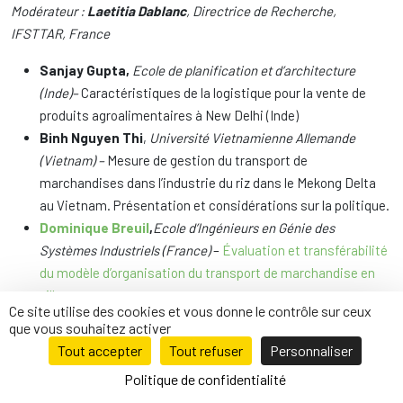
Modérateur :
Laetitia Dablanc
, Directrice de Recherche,
IFSTTAR, France
Sanjay Gupta,
Ecole de planification et d’architecture
(Inde)
–
Caractéristiques de la logistique pour la vente de
produits agroalimentaires à New Delhi (Inde)
Binh Nguyen Thi
,
Université Vietnamienne Allemande
(Vietnam) –
Mesure de gestion du transport de
marchandises dans l’industrie du riz dans le Mekong Delta
au Vietnam. Présentation et considérations sur la politique.
Dominique Breuil
,
Ecole d’Ingénieurs en Génie des
Systèmes Industriels (France)
–
Évaluation et transférabilité
du modèle d’organisation du transport de marchandise en
ville
Ce site utilise des cookies et vous donne le contrôle sur ceux
que vous souhaitez activer
Tout accepter
Tout refuser
Personnaliser
14:00-15:30 – SESSION SPÉCIALE: SÉCURITÉ ROUTIÈRE EN
Politique de confidentialité
VILLE (I)
(SALLE « LYON » )