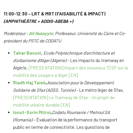
11:00-12:30 – LRT & MRT (FAISABILITÉ & IMPACT)
(AMPHITHÉÂTRE « ADDIS-ABEBA »)
Modérateur :
Ali Huzayyin
, Professeur, Université du Caire et Co-
président du PSTC de CODATU
Tahar Baouni
,
Ecole Polytechnique d’architecture et
d’urbanisme d’Alger (Algérie) –
Les impacts du tramway en
Algérie,
[PRESENTATION] Impact des nouveaux TCSP sur la
mobilité des usagers à Alger [EN]
Riadh Haj Taieb
,
Association pour le Développement
Solidaire de Sfax (ADSS, Tunisie) –
Le métro léger de Sfax,
[PRESENTATION] Le Tramway de Sfax – Un projet de
mobilité urbaine durable [EN]
Ionut-Sorin Mitroi
,
Codatu Roumanie / Metroul SA
(Romania) –
Évaluation de la performance du transport
public en terme de connectivité. Les questions de