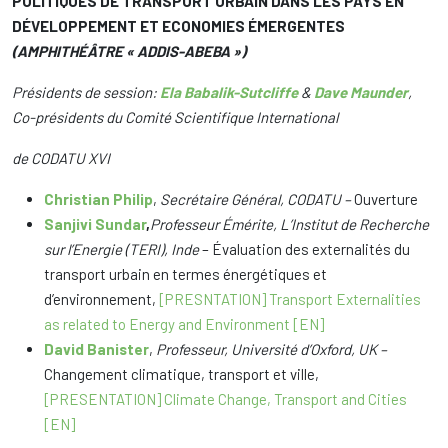
POLITIQUES DE TRANSPORT URBAIN DANS LES PAYS EN
DÉVELOPPEMENT ET ECONOMIES ÉMERGENTES
(AMPHITHÉÂTRE « ADDIS-ABEBA »)
Présidents de session:
Ela Babalik-Sutcliffe
&
Dave Maunder
,
Co-présidents du Comité Scientifique International
de CODATU XVI
Christian Philip
,
Secrétaire Général, CODATU –
Ouverture
Sanjivi Sundar
,
Professeur Émérite, L’Institut de Recherche
sur l’Energie (TERI), Inde
– Évaluation des externalités du
transport urbain en termes énergétiques et
d’environnement,
[PRESNTATION] Transport Externalities
as related to Energy and Environment [EN]
David Banister
,
Professeur, Université d’Oxford, UK –
Changement climatique, transport et ville,
[PRESENTATION] Climate Change, Transport and Cities
[EN]