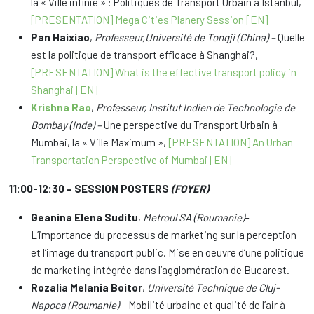
la « Ville infinie » : Politiques de Transport Urbain à Istanbul,
[PRESENTATION] Mega Cities Planery Session [EN]
Pan Haixiao
,
Professeur,
Université de Tongji (China) –
Quelle
est la politique de transport efficace à Shanghai?,
[PRESENTATION] What is the effective transport policy in
Shanghai [EN]
Krishna Rao
,
Professeur, Institut Indien de Technologie de
Bombay (Inde) –
Une perspective du Transport Urbain à
Mumbai, la « Ville Maximum »,
[PRESENTATION] An Urban
Transportation Perspective of Mumbai [EN]
11:00-12:30 – SESSION POSTERS
(FOYER)
Geanina Elena Suditu
,
Metroul SA (Roumanie)
–
L’importance du processus de marketing sur la perception
et l’image du transport public. Mise en oeuvre d’une politique
de marketing intégrée dans l’agglomération de Bucarest.
Rozalia Melania Boitor
,
Université Technique de Cluj-
Napoca (Roumanie)
– Mobilité urbaine et qualité de l’air à