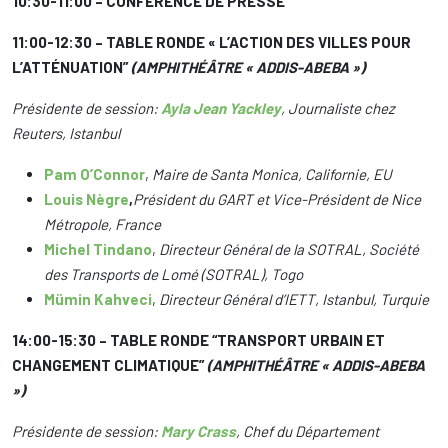
10:30-11:00 – CONFÉRENCE DE PRESSE
11:00-12:30 – TABLE RONDE « L’ACTION DES VILLES POUR
L’ATTÉNUATION”
(AMPHITHÉÂTRE « ADDIS-ABEBA »)
Présidente de session:
Ayla Jean Yackley
, Journaliste chez
Reuters, Istanbul
Pam O’Connor
,
Maire de Santa Monica, Californie, EU
Louis Nègre
,
Président du GART et Vice-Président de Nice
Métropole, France
Michel Tindano
,
Directeur Général de la SOTRAL, Société
des Transports de Lomé (SOTRAL), Togo
Mümin Kahveci
,
Directeur Général d’IETT, Istanbul, Turquie
14:00-15:30 – TABLE RONDE “TRANSPORT URBAIN ET
CHANGEMENT CLIMATIQUE”
(AMPHITHÉÂTRE « ADDIS-ABEBA
»)
Présidente de session:
Mary Crass
, Chef du Département