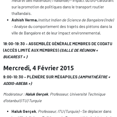
métal et des matériaux (Thaïlande) –
Impact du bio-carburant
sur la promotion de politiques dans le transport routier
thaïlandais.
Ashish Verma,
Institut Indien de Science de Bangalore (Inde)
–
Analyse du comportement des trajets des piétons dans la
ville de Bangalore et de leur impact environnemental.
18:00-19:30 – ASSEMBLÉE GÉNÉRALE MEMBRES DE CODATU
(ACCÈS LIMITÉ AUX MEMBRES)
(SALLE DE RÉUNION «
BUCAREST » )
Mercredi, 4 Février 2015
9:00-10:30 – PLÉNIÈRE SUR MÉGAPOLES
(AMPHITHÉÂTRE «
ADDIS-ABEBA »)
Modérateur :
Haluk Gerçek
, Professeur, Université Technique
d’Istanbul (ITU) Turquie
Haluk Gerçek
,
Professeur, ITU (Turquie) –
Se déplacer dans