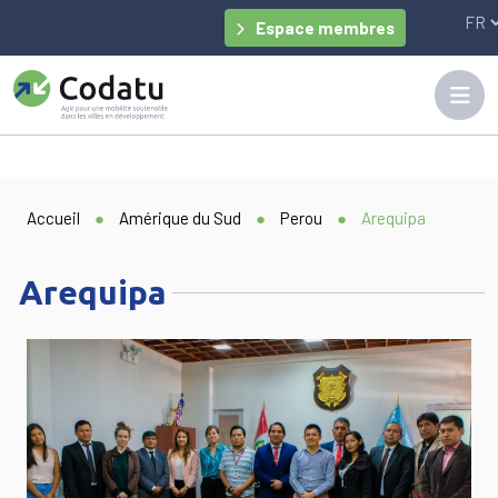
Panneau de gestion des cookies
Espace membres
Accueil
●
Amérique du Sud
●
Perou
●
Arequipa
Arequipa