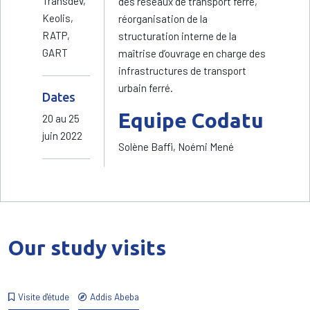
Transdev,
des réseaux de transport ferré,
Keolis,
réorganisation de la
RATP,
structuration interne de la
GART
maîtrise d’ouvrage en charge des
infrastructures de transport
urbain ferré.
Dates
Equipe Codatu
20 au 25
juin 2022
Solène Baffi, Noémi Mené
Our study visits
Visite d'étude
Addis Abeba