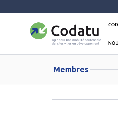
Panneau de gestion des cookies
COD
NOU
Accueil
●
Membres
●
Page 6
Membres