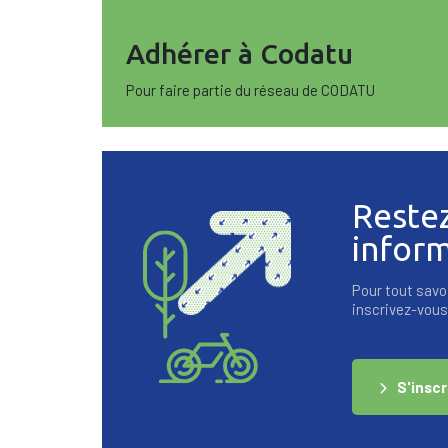
Adhérer à Codatu
Pour faire partie du réseau de CODATU
Reste
infor
Pour tout savoi
inscrivez-vous 
S'inscr