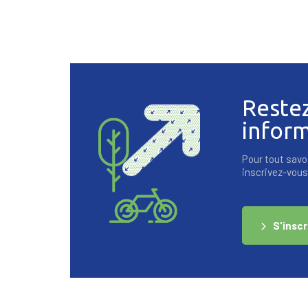
Reste
infor
Pour tout savoi
inscrivez-vous 
S'inscr