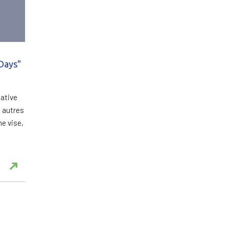
Days"
iative
e autres
e vise,