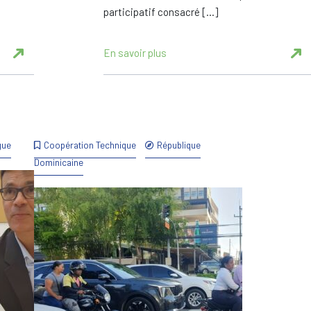
participatif consacré […]
En savoir plus
gue
Coopération Technique
République
Dominicaine