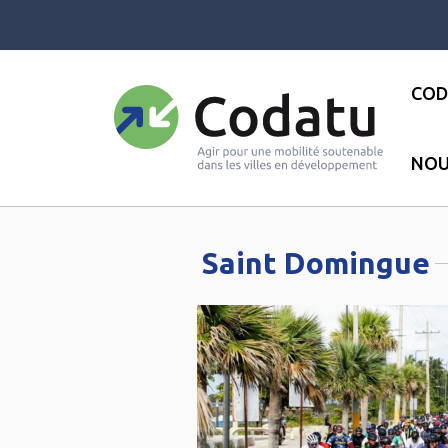
Panneau de gestion des cookies
COD
NOU
Accueil
●
Amérique du Sud
●
R
Saint Domingue