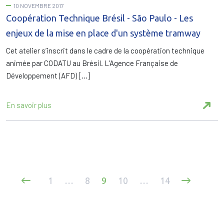
10 NOVEMBRE 2017
Coopération Technique Brésil - São Paulo - Les
enjeux de la mise en place d'un système tramway
Cet atelier s’inscrit dans le cadre de la coopération technique
animée par CODATU au Brésil. L’Agence Française de
Développement (AFD) […]
En savoir plus
Pagination
1
…
8
9
10
…
14
des
publications