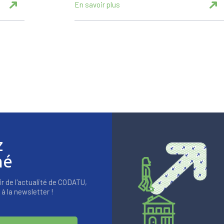
En savoir plus
z
mé
r de l'actualité de CODATU,
à la newsletter !