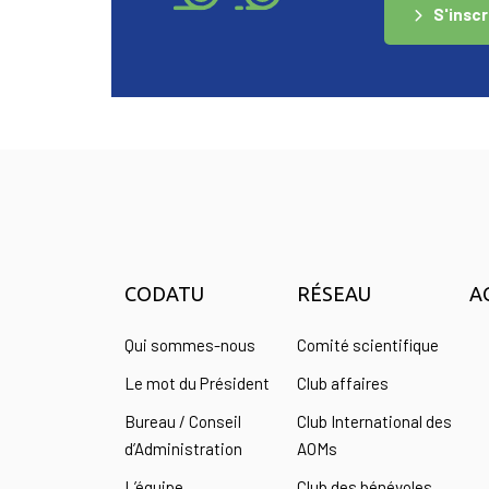
S'inscr
CODATU
RÉSEAU
A
Qui sommes-nous
Comité scientifique
Le mot du Président
Club affaires
Bureau / Conseil
Club International des
d’Administration
AOMs
L’équipe
Club des bénévoles