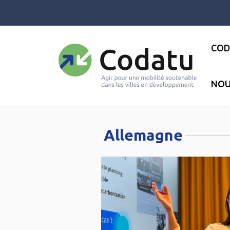
Panneau de gestion des cookies
COD
NOU
Accueil
●
Europe
●
Allemagne
Allemagne