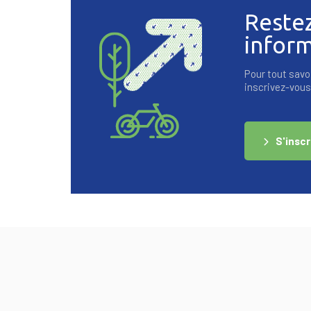
Reste
infor
Pour tout savoi
inscrivez-vous 
S'inscr