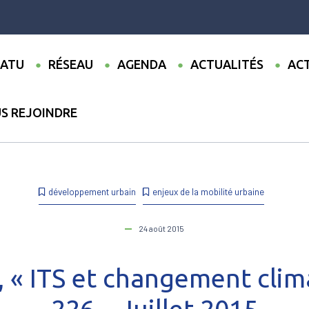
ATU
RÉSEAU
AGENDA
ACTUALITÉS
ACT
S REJOINDRE
lications
●
[Revue] TEC, « ITS et changement climatique », No. 226
développement urbain
enjeux de la mobilité urbaine
24 août 2015
 « ITS et changement clim