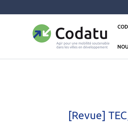
Panneau de gestion des cookies
COD
NOU
Accueil
●
Les actualités
●
Pub
[Revue] TEC,