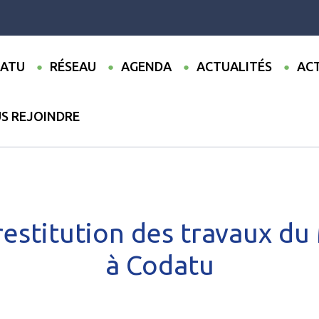
ATU
RÉSEAU
AGENDA
ACTUALITÉS
ACT
S REJOINDRE
our sur la restitution des travaux du Master TRUST à Codatu
 restitution des travaux d
à Codatu