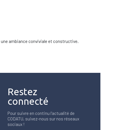
s une ambiance conviviale et constructive.
Restez
connecté
Pour suivre en continu l'actualité de
CODATU, suivez-nous sur nos réseaux
sociaux !