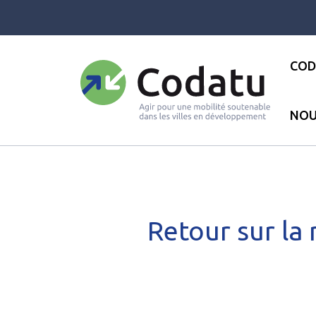
Panneau de gestion des cookies
COD
NOU
Accueil
●
Les actualités
●
Ret
Retour sur la