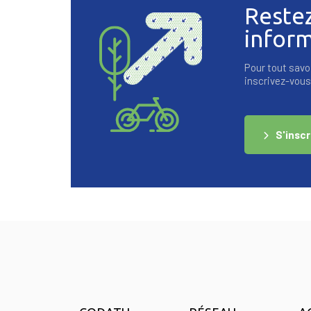
Reste
infor
Pour tout savoi
inscrivez-vous 
S'inscr