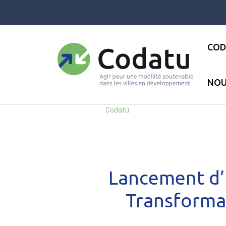
Panneau de gestion des cookies
COD
NOU
Accueil
●
Les actualités
●
Lan
Codatu
Lancement d’u
Transformat