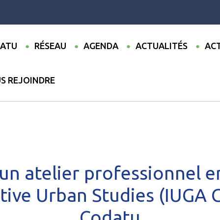
ATU
RÉSEAU
AGENDA
ACTUALITÉS
ACT
S REJOINDRE
cement d’un atelier professionnel entre le Master Transformative Urb
n atelier professionnel e
ive Urban Studies (IUGA 
Codatu