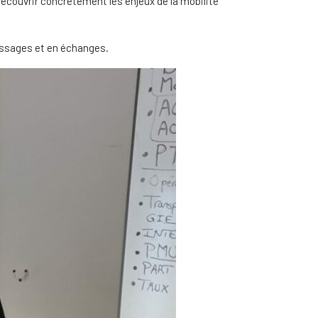
écouvrir concrètement les enjeux de la mobilité
tissages et en échanges.