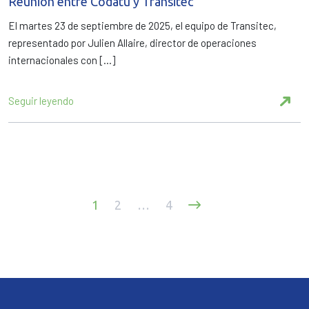
Reunión entre Codatu y Transitec
El martes 23 de septiembre de 2025, el equipo de Transitec,
representado por Julien Allaire, director de operaciones
internacionales con […]
Seguir leyendo
Paginación
1
2
…
4
de
entradas