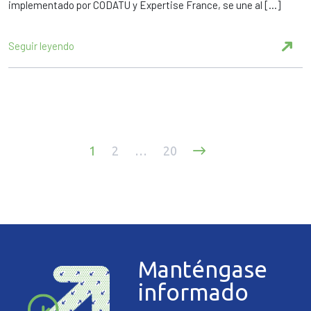
implementado por CODATU y Expertise France, se une al […]
Seguir leyendo
Paginación
1
2
…
20
de
entradas
Manténgase
informado