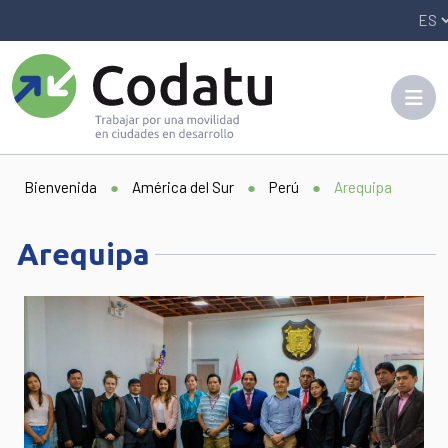
Panneau de gestion des cookies
Bienvenida
●
América del Sur
●
Perú
●
Arequipa
Arequipa