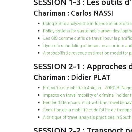
SESSION 1-3 : Les outils d
Chariman : Carlos NASSI
Using GIS to analyze the influence of public t
Policy options for sustainable urban devel
Les GIS comme outils de travail pour la plani
Dynamic scheduling of buses on a corridor an
A probabilistic revenue estimation model fo
SESSION 2-1 : Approches d
Chariman : Didier PLAT
Précarité et mobilité à Abidjan – ZORO Bi Nag
Impacts on travel mobility of criminal inciden
Gender differences in Intra-Urban travel behav
Evolution de la mobilité et de l’offre de tran
A critique of travel analysis practices in Sou
SESSION 2-2 : Transport 