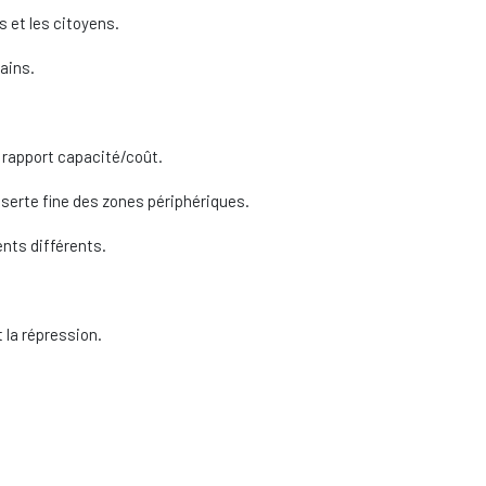
 et les citoyens.
ains.
r rapport capacité/coût.
serte fine des zones périphériques.
nts différents.
t la répression.