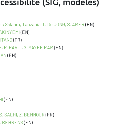
ccessibilité (SIG, modèles)
Dar es Salaam, Tanzania-T. De JONG, S. AMER
(EN)
. AKINYEMI
(EN)
USITANO
(FR)
AH, R. PARTI, G. SAYEE RAM
(EN)
AMAN
(EN)
NI
(EN)
ne-S. SALHI, Z. BENNOUR
(FR)
– R. BEHRENS
(EN)