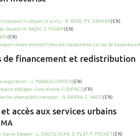
f transport in old part of a city – R. BOSE, PK. SARKAR
(EN)
udy- Gwalior-H. NAQVI, S. PADAM
(EN)
WARI
(EN)
sport urbain alternatif chez les maraîchères-Le cas de Kazamba à
 de financement et redistribution
at a negotiation – J. MANAUS CORREA
(EN)
rbains d’Abidjan -Cote d’Ivoire-F.DUPREZ
(FR)
ies for urban public transport – A. BARRA, C. NASSI
(EN)
 et accès aux services urbains
UMA
in Dar es Salaam – L. DIAZ OLVERA, D. PLAT, P. POCHET
(EN)