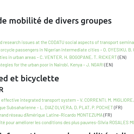
de mobilité de divers groupes
and research issues at the CODATU social aspects of transport semin
otorcycle passengers in Nigerian intermediate cities – O. OYESIKU, 
ilities in urban areas – C. VENTER, H. BOGOPANE, T. RICKERT
(EN)
egies for the urban poor in Nairobi, Kenya – J. NGARI
(EN)
ed et bicyclette
R
r an effective integrated transport system – V. CORRENTI, M. MIGLIO
frique Subsaharienne – L. DIAZ OLVERA, D. PLAT, P. POCHET
(FR)
s grand réseau d’Amérique Latine-Ricardo MONTEZUMA
(FR)
ité pour améliorer les conditions des plus pauvres-Silvia ROSALES