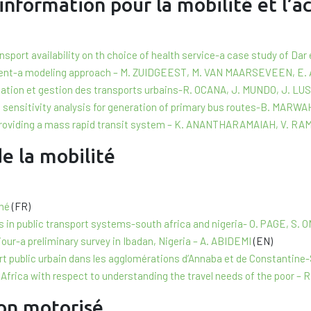
’information pour la mobilité et l’a
ransport availability on th choice of health service-a case study of 
opment-a modeling approach – M. ZUIDGEEST, M. VAN MAARSEVEEN, E
fication et gestion des transports urbains-R. OCANA, J. MUNDO, J. L
d sensitivity analysis for generation of primary bus routes-B. MARW
r providing a mass rapid transit system – K. ANANTHARAMAIAH, V. R
e la mobilité
oné
(FR)
ts in public transport systems-south africa and nigeria- O. PAGE, S. O
iour-a preliminary survey in Ibadan, Nigeria – A. ABIDEMI
(EN)
sport public urbain dans les agglomérations d’Annaba et de Constanti
th Africa with respect to understanding the travel needs of the poor 
non motorisé