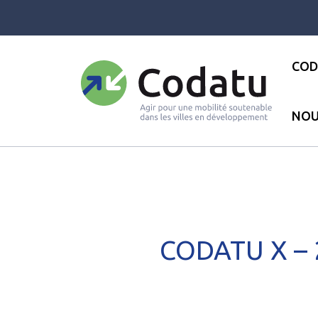
Panneau de gestion des cookies
COD
NOU
Accueil
●
Les actualités
●
Con
CODATU X – 2