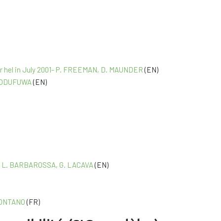
ar hel in July 2001- P. FREEMAN, D. MAUNDER
(EN)
B. ODUFUWA
(EN)
RE, L. BARBAROSSA, G. LACAVA
(EN)
 MONTANO
(FR)