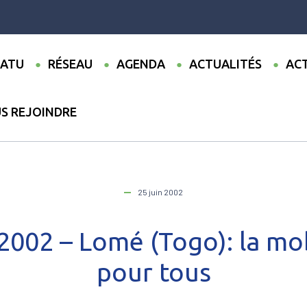
ATU
RÉSEAU
AGENDA
ACTUALITÉS
ACT
S REJOINDRE
férences
●
CODATU X – 2002 – Lomé (Togo): la mobilité urbaine po
25 juin 2002
002 – Lomé (Togo): la mob
pour tous