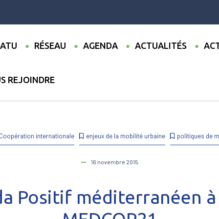
ATU
RÉSEAU
AGENDA
ACTUALITÉS
ACT
S REJOINDRE
ualités
●
Un Agenda Positif méditerranéen à l’issue de MEDCOP21
Coopération internationale
enjeux de la mobilité urbaine
politiques de m
16 novembre 2015
 Positif méditerranéen à 