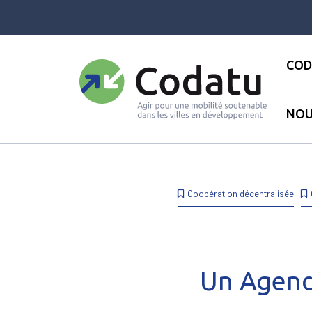
Panneau de gestion des cookies
COD
NOU
Accueil
●
Les actualités
●
Act
Coopération décentralisée
Un Agenda