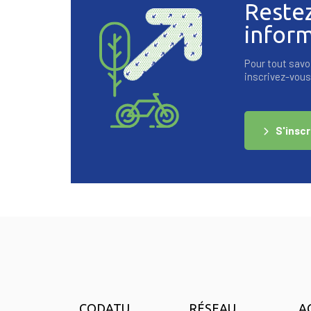
Reste
infor
Pour tout savoi
inscrivez-vous 
S'inscr
CODATU
RÉSEAU
A