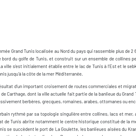
ée Grand Tunis localisée au Nord du pays qui rassemble plus de 2 60
le bord du golfe de Tunis, et construit sur un ensemble de collines 
 ville s’est initialement établie entre le lac de Tunis à l’Est et le seb
unis jusqu’à la côte de la mer Méditerranée.
le résultat d’un important croisement de routes commerciales et migra
 de Carthage, dont la ville actuelle fait partie de la banlieue du Grand
ssivement berbères, grecques, romaines, arabes, ottomanes ou enc
ain rythmé par sa topologie singulière entre collines, lacs et mer, 
at de Tunis abrite notamment le centre historique constitué de la mé
Tunis se succèdent le port de La Goulette, les banlieues aisées du Kr