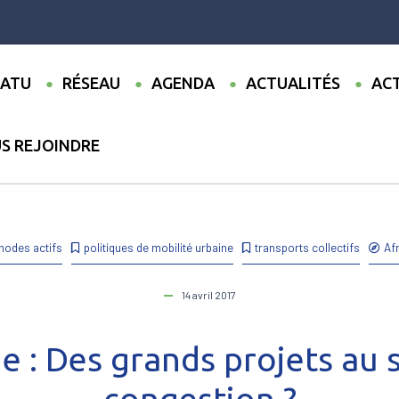
ATU
RÉSEAU
AGENDA
ACTUALITÉS
ACT
S REJOINDRE
lications
●
Monographies
●
Tunis, Tunisie : Des grands projets
modes actifs
politiques de mobilité urbaine
transports collectifs
Af
14 avril 2017
ie : Des grands projets au 