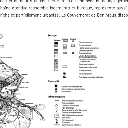
artier de haut standing Les Berges du Lac avec bureaux, logements
e urbaine étendue rassemble logements et bureaux, représente auss
iche et partiellement urbanisé. Le Gouvernorat de Ben Arous dispos