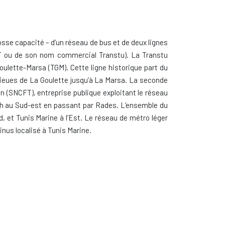
sse capacité – d’un réseau de bus et de deux lignes
(STT ou de son nom commercial Transtu). La Transtu
Goulette-Marsa (TGM). Cette ligne historique part du
anlieues de La Goulette jusqu’à La Marsa. La seconde
en (SNCFT), entreprise publique exploitant le réseau
e Riadh au Sud-est en passant par Rades. L’ensemble du
, et Tunis Marine à l’Est. Le réseau de métro léger
us localisé à Tunis Marine.