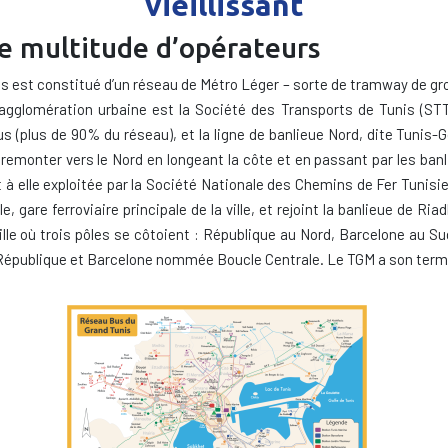
vieillissant
ne multitude d’opérateurs
is est constitué d’un réseau de Métro Léger – sorte de tramway de gro
e l’agglomération urbaine est la Société des Transports de Tunis 
bus (plus de 90% du réseau), et la ligne de banlieue Nord, dite Tunis-
 et remonter vers le Nord en longeant la côte et en passant par les b
nt à elle exploitée par la Société Nationale des Chemins de Fer Tunisi
ille, gare ferroviaire principale de la ville, et rejoint la banlieue d
lle où trois pôles se côtoient : République au Nord, Barcelone au Sud
épublique et Barcelone nommée Boucle Centrale. Le TGM a son termin