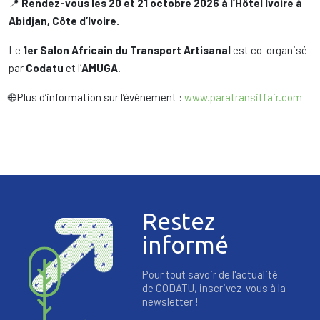
📍
Rendez-vous les 20 et 21 octobre 2026 à l’Hôtel Ivoire à
Abidjan, Côte d’Ivoire.
Le
1er Salon Africain du Transport Artisanal
est co-organisé
par
Codatu
et l’
AMUGA
.
🌐 Plus d’information sur l’événement :
www.paratransitfair.com
Restez
informé
Pour tout savoir de l'actualité
de CODATU, inscrivez-vous à la
newsletter !