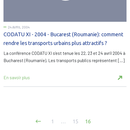
24 AVRIL 2004
CODATU XI - 2004 - Bucarest (Roumanie): comment
rendre les transports urbains plus attractifs ?
La conférence CODATU XI s’est tenue les 22, 23 et 24 avril 2004 à
Bucharest (Roumanie). Les transports publics représentent […]
En savoir plus
Pagination
1
…
15
16