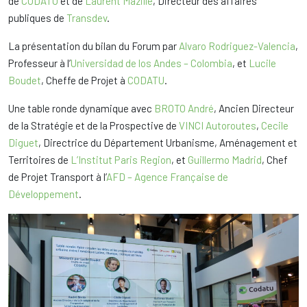
de
CODATU
et de
Laurent Mazille
, Directeur des affaires
publiques de
Transdev
.
La présentation du bilan du Forum par
Alvaro Rodriguez-Valencia
,
Professeur à l’
Universidad de los Andes – Colombia
, et
Lucile
Boudet
, Cheffe de Projet à
CODATU
.
Une table ronde dynamique avec
BROTO André
, Ancien Directeur
de la Stratégie et de la Prospective de
VINCI Autoroutes
,
Cecile
Diguet
, Directrice du Département Urbanisme, Aménagement et
Territoires de
L’Institut Paris Region
, et
Guillermo Madrid
, Chef
de Projet Transport à l’
AFD – Agence Française de
Développement
.