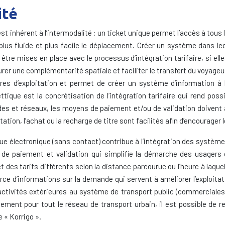
ité
t inhérent à l’intermodalité : un ticket unique permet l’accès à tous l
 plus fluide et plus facile le déplacement. Créer un système dans leq
être mises en place avec le processus d’intégration tarifaire, si ell
er une complémentarité spatiale et faciliter le transfert du voyageur.
s d’exploitation et permet de créer un système d’information à l’u
tique est la concrétisation de l’intégration tarifaire qui rend poss
es et réseaux, les moyens de paiement et/ou de validation doivent aus
ion, l’achat ou la recharge de titre sont facilités afin d’encourager le
tique électronique (sans contact) contribue à l’intégration des systèm
e paiement et validation qui simplifie la démarche des usagers e
t des tarifs différents selon la distance parcourue ou l’heure à laqu
urce d’informations sur la demande qui servent à améliorer l’exploita
activités extérieures au système de transport public (commerciales,
nnement pour tout le réseau de transport urbain, il est possible d
 « Korrigo ».