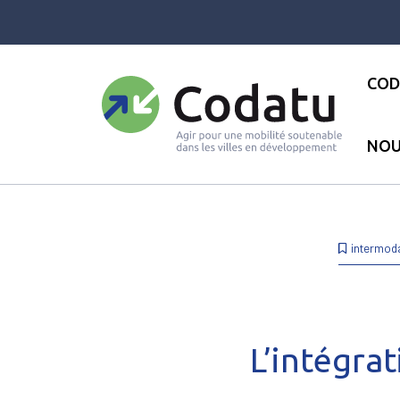
Panneau de gestion des cookies
COD
NOU
Accueil
●
Ressources
●
L’inté
intermoda
L’intégrat