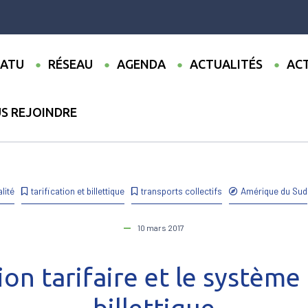
ATU
RÉSEAU
AGENDA
ACTUALITÉS
ACT
S REJOINDRE
gration tarifaire et le système unique de billettique
lité
tarification et billettique
transports collectifs
Amérique du Sud
10 mars 2017
ion tarifaire et le systèm