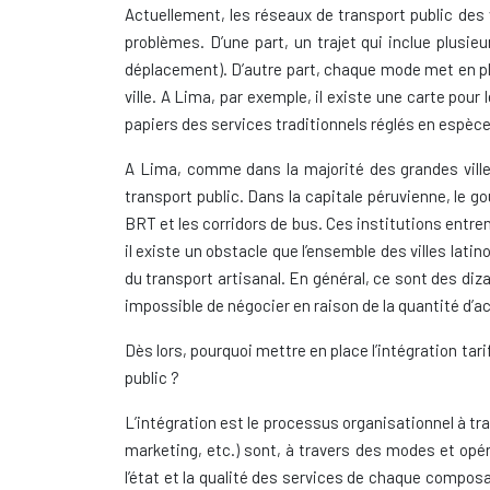
Actuellement, les réseaux de transport public des v
problèmes. D’une part, un trajet qui inclue plusi
déplacement). D’autre part, chaque mode met en pla
ville. A Lima, par exemple, il existe une carte pour
papiers des services traditionnels réglés en espèce
A Lima, comme dans la majorité des grandes villes, 
transport public. Dans la capitale péruvienne, le 
BRT et les corridors de bus. Ces institutions entren
il existe un obstacle que l’ensemble des villes latin
du transport artisanal. En général, ce sont des diza
impossible de négocier en raison de la quantité d’a
Dès lors, pourquoi mettre en place l’intégration tar
public ?
L’intégration est le processus organisationnel à tra
marketing, etc.) sont, à travers des modes et opérat
l’état et la qualité des services de chaque compos