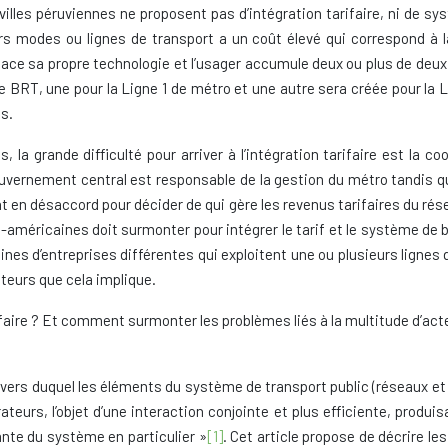
illes péruviennes ne proposent pas d’intégration tarifaire, ni de sys
eurs modes ou lignes de transport a un coût élevé qui correspond 
ce sa propre technologie et l’usager accumule deux ou plus de deux ca
 le BRT, une pour la Ligne 1 de métro et une autre sera créée pour la 
s.
la grande difficulté pour arriver à l’intégration tarifaire est la coo
gouvernement central est responsable de la gestion du métro tandis q
t en désaccord pour décider de qui gère les revenus tarifaires du rése
o-américaines doit surmonter pour intégrer le tarif et le système de bi
ines d’entreprises différentes qui exploitent une ou plusieurs lignes d
cteurs que cela implique.
ifaire ? Et comment surmonter les problèmes liés à la multitude d’acte
vers duquel les éléments du système de transport public (réseaux et i
eurs, l’objet d’une interaction conjointe et plus efficiente, produisa
ante du système en particulier »
[1]
. Cet article propose de décrire les