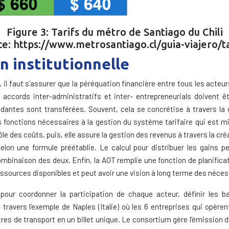
Figure 3: Tarifs du métro de Santiago du Chili
e: https://www.metrosantiago.cl/guia-viajero/t
on institutionnelle
 faut s’assurer que la péréquation financière entre tous les acteurs 
es accords inter-administratifs et inter- entrepreneurials doivent ê
antes sont transférées. Souvent, cela se concrétise à travers la c
rs fonctions nécessaires à la gestion du système tarifaire qui est mi
 des coûts, puis, elle assure la gestion des revenus à travers la créa
selon une formule préétablie. Le calcul pour distribuer les gains
mbinaison des deux. Enfin, la AOT remplie une fonction de planifica
essources disponibles et peut avoir une vision à long terme des néce
pour coordonner la participation de chaque acteur, définir les ba
travers l’exemple de Naples (Italie) où les 6 entreprises qui opère
itres de transport en un billet unique. Le consortium gère l’émission de