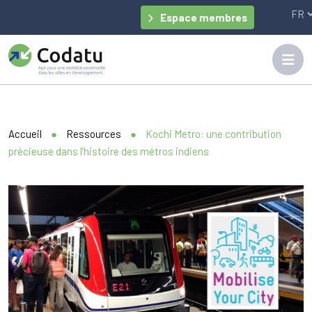
Panneau de gestion des cookies
Espace membres
Accueil
●
Ressources
●
Kochi Metro: une contribution
précieuse dans l’histoire des métros indiens