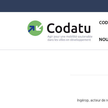
Panneau de gestion des cookies
COD
NOU
Accueil
●
Réseau
●
INGEROP
Ingérop, acteur de ré