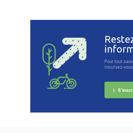
Reste
infor
Pour tout savoi
inscrivez-vous 
S'inscr