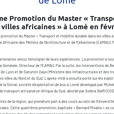
de Lomé
me Promotion du Master « Transpo
 villes africaines » à Lomé en fév
romotion du Master « Transport et mobilité durable dans les villes afri
 Africaine des Métiers de l’Architecture et de l’Urbanisme (EAMAU), l
artenaires venus témoigner de leurs expériences. La promotion a tout 
a Dembele, Directeur de l’EAMAU. Par la suite, les interventions de B
de Lyon et de Saturnin Dayo (Ministère des infrastructures et des tr
es villes du Nord et du Sud. L’après-midi a ensuite porté sur les exploi
 de la Sotral, société d’exploitation de bus à Lomé développé par Mich
 de transport artisanal en Afrique du Sud, abordé par Solène Baffi (CO
es de la région, qui prendront part à des cours au sein de l’Universit
locales. Cette quatrième promotion, baptisée « Bernard Rivalta » se c