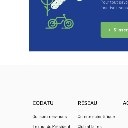
Pour tout savoi
inscrivez-vous 
S'inscr
CODATU
RÉSEAU
A
Qui sommes-nous
Comité scientifique
Le mot du Président
Club affaires