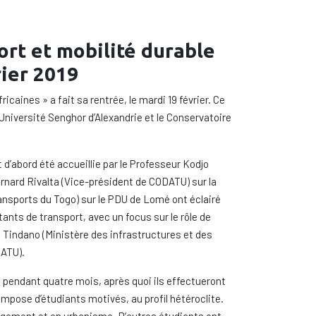
rt et mobilité durable
rier 2019
caines » a fait sa rentrée, le mardi 19 février. Ce
’Université Senghor d’Alexandrie et le Conservatoire
d’abord été accueillie par le Professeur Kodjo
ernard Rivalta (Vice-président de CODATU) sur la
ansports du Togo) sur le PDU de Lomé ont éclairé
tants de transport, avec un focus sur le rôle de
el Tindano (Ministère des infrastructures et des
DATU).
é pendant quatre mois, après quoi ils effectueront
ompose d’étudiants motivés, au profil hétéroclite.