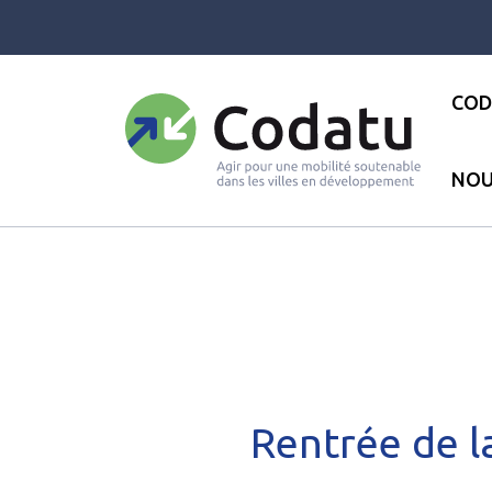
Panneau de gestion des cookies
COD
NOU
Accueil
●
Les actualités
●
Act
Rentrée de 