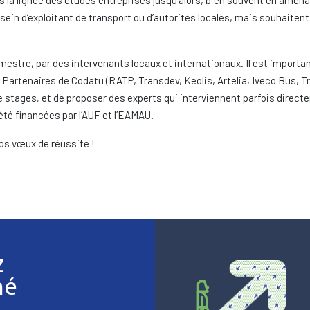
s la lignée des études entreprises jusqu’alors, bien souvent en amé
sein d’exploitant de transport ou d’autorités locales, mais souhaitent
estre, par des intervenants locaux et internationaux. Il est important
s Partenaires de Codatu (RATP, Transdev, Keolis, Artelia, Iveco Bus, T
stages, et de proposer des experts qui interviennent parfois directe
té financées par l’AUF et l’EAMAU.
os vœux de réussite !
z
mé