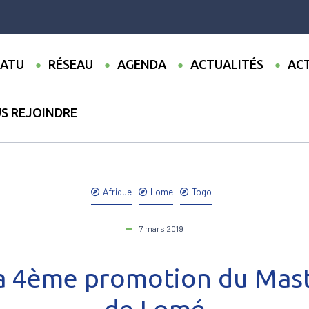
ATU
RÉSEAU
AGENDA
ACTUALITÉS
ACT
S REJOINDRE
ualités
●
Rentrée de la 4ème promotion du Master Transport de 
Afrique
Lome
Togo
7 mars 2019
la 4ème promotion du Mast