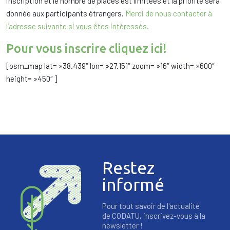
inscription et le nombre de places est limitées et la priorité sera
donnée aux participants étrangers.
Merci de nous contacter à
l’adresse suivante si vous êtes intéressés.
Pour vous inscrire cliquez ici!
[osm_map lat= »38.439″ lon= »27.151″ zoom= »16″ width= »600″
height= »450″ ]
Restez
informé
Pour tout savoir de l'actualité
de CODATU, inscrivez-vous à la
newsletter !