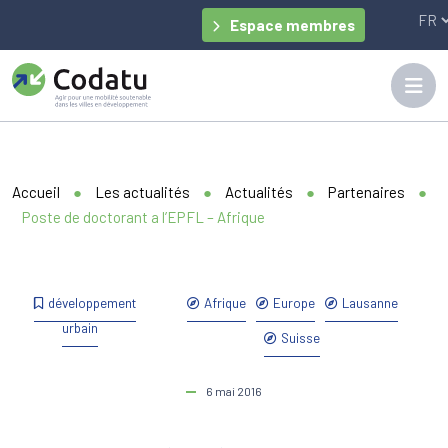
Panneau de gestion des cookies
Espace membres
Accueil
●
Les actualités
●
Actualités
●
Partenaires
●
Poste de doctorant a l’EPFL – Afrique
développement
Afrique
Europe
Lausanne
urbain
Suisse
6 mai 2016