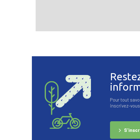
Reste
infor
Pour tout savoi
inscrivez-vous 
S'inscr