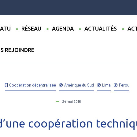
ATU
RÉSEAU
AGENDA
ACTUALITÉS
ACT
S REJOINDRE
ualités
●
Ouverture d’une coopération technique au Pérou
Coopération décentralisée
Amérique du Sud
Lima
Perou
24 mai 2016
d’une coopération techniq