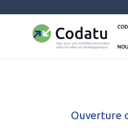
Panneau de gestion des cookies
COD
NOU
Accueil
●
Les actualités
●
Act
Ouverture 