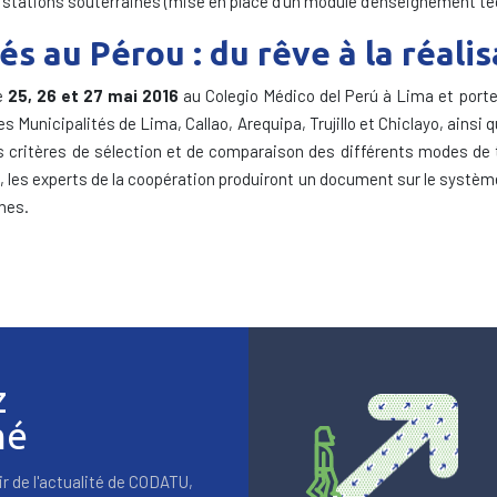
e stations souterraines (mise en place d’un module d’enseignement te
és au Pérou : du rêve à la réalis
le
25, 26 et 27 mai
2016
au Colegio Médico del Perú à Lima et porter
s Municipalités de Lima, Callao, Arequipa, Trujillo et Chiclayo, ainsi 
s critères de sélection et de comparaison des différents modes de tr
, les experts de la coopération produiront un document sur le système 
nnes.
z
mé
r de l'actualité de CODATU,