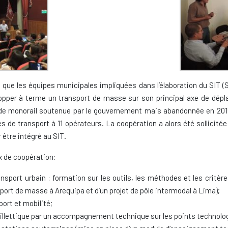
i que les équipes municipales impliquées dans l’élaboration du SIT (Sy
elopper à terme un transport de masse sur son principal axe de dé
 de monorail soutenue par le gouvernement mais abandonnée en 2015, 
es de transport à 11 opérateurs. La coopération a alors été sollici
 être intégré au SIT.
ux de coopération:
ransport urbain : formation sur les outils, les méthodes et les cri
sport de masse à Arequipa et d’un projet de pôle intermodal à Lima);
port et mobilité;
 billettique par un accompagnement technique sur les points technologi