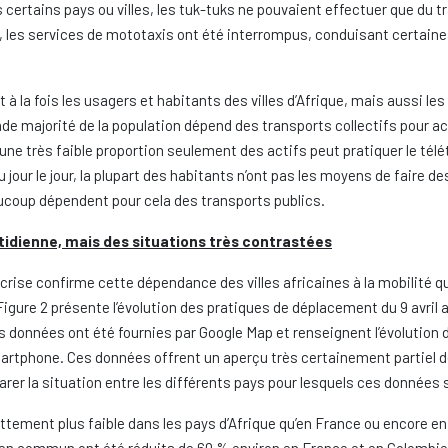
ertains pays ou villes, les tuk-tuks ne pouvaient effectuer que du
 les services de mototaxis ont été interrompus, conduisant certai
à la fois les usagers et habitants des villes d’Afrique, mais aussi les
e majorité de la population dépend des transports collectifs pour a
une très faible proportion seulement des actifs peut pratiquer le télét
u jour le jour, la plupart des habitants n’ont pas les moyens de faire 
ucoup dépendent pour cela des transports publics.
otidienne, mais des situations très contrastées
crise confirme cette dépendance des villes africaines à la mobilité q
Figure 2 présente l’évolution des pratiques de déplacement du 9 avril 
 données ont été fournies par Google Map et renseignent l’évolution
Smartphone. Ces données offrent un aperçu très certainement partiel d
er la situation entre les différents pays pour lesquels ces données 
tement plus faible dans les pays d’Afrique qu’en France ou encore en