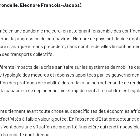
arondelle, Eleonore Francois-Jacobs).
rmée en une pandémie majeure, en atteignant l’ensemble des continents
ner la progression du coronavirus. Nombre de pays ont décidé d’opter p
sure drastique et sans précédent, dans nombre de villes le confineme
n des transports collectifs.
différents impacts de la crise sanitaire sur les systèmes de mobilité
ne typologie des mesures et réponses apportées par les gouvernements 
lution des pratiques de mobilité durant la crise permet ensuite de re
e la capacité à se déplacer au loin et rapidement, l’immobilité est ég
nts tiennent avant toute chose aux spécificités des économies africa
ctivités à faible valeur ajoutée. En l’absence d’Etat protecteur et de 
ivent dans une situation de précarité financière qui rend impossible l’
à la mobilité quotidienne.