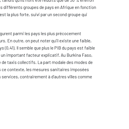
andis qu’ils n’ont été réduits que de 30 % environ
ois différents groupes de pays en Afrique en fonction
est la plus forte, suivi par un second groupe qui
figurent parmi les pays les plus précocement
s. En outre, on peut noter qu’il existe une faible,
 (0,41). Il semble que plus le PIB du pays est faible
un important facteur explicatif. Au Burkina Faso,
e de taxis collectifs. La part modale des modes de
ns ce contexte, les mesures sanitaires imposées
s services, contrairement à d’autres villes comme