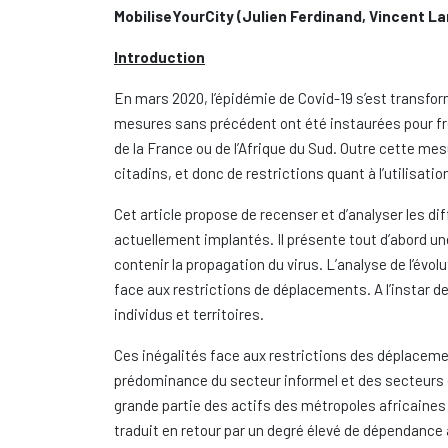
MobiliseYourCity (Julien Ferdinand, Vincent L
Introduction
En mars 2020, l’épidémie de Covid-19 s’est transfo
mesures sans précédent ont été instaurées pour frei
de la France ou de l’Afrique du Sud. Outre cette me
citadins, et donc de restrictions quant à l’utilisatio
Cet article propose de recenser et d’analyser les 
actuellement implantés. Il présente tout d’abord u
contenir la propagation du virus. L’analyse de l’évo
face aux restrictions de déplacements. A l’instar d
individus et territoires.
Ces inégalités face aux restrictions des déplaceme
prédominance du secteur informel et des secteurs d’a
grande partie des actifs des métropoles africaines v
traduit en retour par un degré élevé de dépendance 