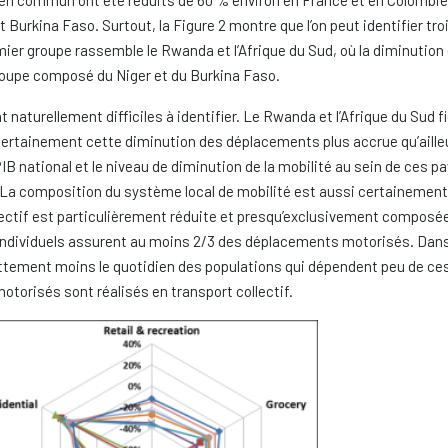
en commun ont été réduits de 60 % environ en France et en Colombie, t
Burkina Faso. Surtout, la Figure 2 montre que l’on peut identifier tr
emier groupe rassemble le Rwanda et l’Afrique du Sud, où la diminution 
roupe composé du Niger et du Burkina Faso.
 naturellement difficiles à identifier. Le Rwanda et l’Afrique du Sud 
 certainement cette diminution des déplacements plus accrue qu’ailleur
B national et le niveau de diminution de la mobilité au sein de ces pays
. La composition du système local de mobilité est aussi certainement 
llectif est particulièrement réduite et presqu’exclusivement composé
es individuels assurent au moins 2/3 des déplacements motorisés. Da
ettement moins le quotidien des populations qui dépendent peu de ce
otorisés sont réalisés en transport collectif.