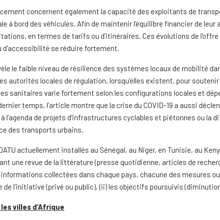
placement concernent également la capacité des exploitants de trans
le à bord des véhicules. Afin de maintenir l’équilibre financier de leur 
itations, en termes de tarifs ou d’itinéraires. Ces évolutions de l’of
u d’accessibilité se réduire fortement.
vèle le faible niveau de résilience des systèmes locaux de mobilité dan
s autorités locales de régulation, lorsqu’elles existent, pour soutenir
es sanitaires varie fortement selon les configurations locales et dé
ernier temps, l’article montre que la crise du COVID-19 a aussi déc
à l’agenda de projets d’infrastructures cyclables et piétonnes ou la d
e des transports urbains.
DATU actuellement installés au Sénégal, au Niger, en Tunisie, au Ken
nt une revue de la littérature (presse quotidienne, articles de recherc
s informations collectées dans chaque pays, chacune des mesures ou 
ne de l’initiative (privé ou public), (ii) les objectifs poursuivis (diminut
es villes d’Afrique