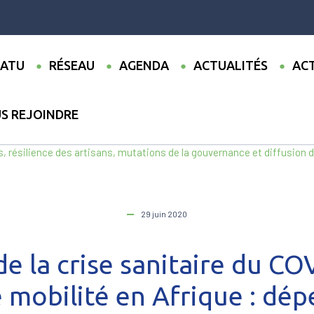
ATU
RÉSEAU
AGENDA
ACTUALITÉS
ACT
S REJOINDRE
ualités
●
Les impacts de la crise sanitaire du COVID-19 sur les sys
, résilience des artisans, mutations de la gouvernance et diffusion 
29 juin 2020
e la crise sanitaire du CO
 mobilité en Afrique : dé