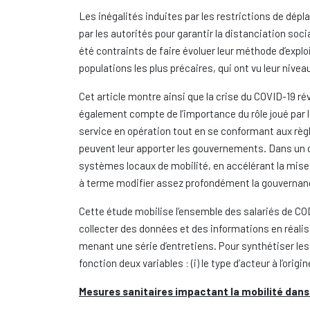
Les inégalités induites par les restrictions de dé
par les autorités pour garantir la distanciation socia
été contraints de faire évoluer leur méthode d’explo
populations les plus précaires, qui ont vu leur nivea
Cet article montre ainsi que la crise du COVID-19 ré
également compte de l’importance du rôle joué par le
service en opération tout en se conformant aux règl
peuvent leur apporter les gouvernements. Dans un d
systèmes locaux de mobilité, en accélérant la mise 
à terme modifier assez profondément la gouvernanc
Cette étude mobilise l’ensemble des salariés de CO
collecter des données et des informations en réalisa
menant une série d’entretiens. Pour synthétiser le
fonction deux variables : (i) le type d’acteur à l’origi
Mesures sanitaires impactant la mobilité dans l