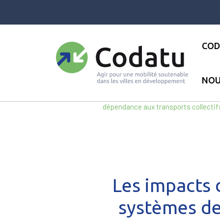
Panneau de gestion des cookies
COD
NOU
Accueil
●
Les actualités
●
Act
dépendance aux transports collectifs
Les impacts d
systèmes de