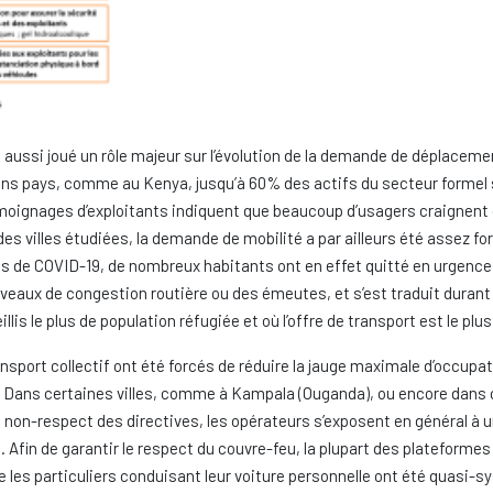
ussi joué un rôle majeur sur l’évolution de la demande de déplacement. S
ains pays, comme au Kenya, jusqu’à 60% des actifs du secteur formel 
témoignages d’exploitants indiquent que beaucoup d’usagers craignent 
é des villes étudiées, la demande de mobilité a par ailleurs été asse
as de COVID-19, de nombreux habitants ont en effet quitté en urgence 
veaux de congestion routière ou des émeutes, et s’est traduit durant
is le plus de population réfugiée et où l’offre de transport est le plu
ansport collectif ont été forcés de réduire la jauge maximale d’occupat
x. Dans certaines villes, comme à Kampala (Ouganda), ou encore dans 
non-respect des directives, les opérateurs s’exposent en général à un
 Afin de garantir le respect du couvre-feu, la plupart des plateformes
i que les particuliers conduisant leur voiture personnelle ont été qua