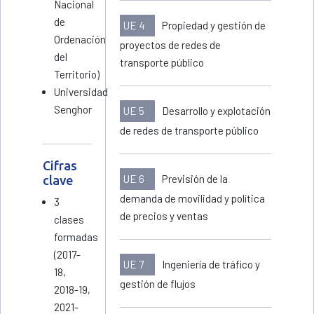
Nacional
de
UE 4
Propiedad y gestión de
Ordenación
proyectos de redes de
del
transporte público
Territorio)
Universidad
Senghor
UE 5
Desarrollo y explotación
de redes de transporte público
Cifras
UE 6
Previsión de la
clave
demanda de movilidad y política
3
de precios y ventas
clases
formadas
(2017-
UE 7
Ingeniería de tráfico y
18,
gestión de flujos
2018-19,
2021-