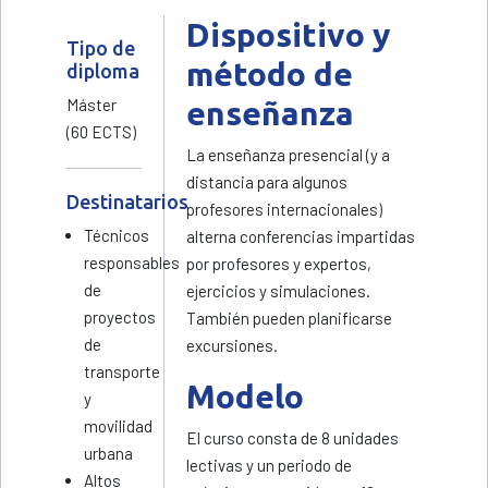
Dispositivo y
Tipo de
método de
diploma
Máster
enseñanza
(60 ECTS)
La enseñanza presencial (y a
distancia para algunos
Destinatarios
profesores internacionales)
Técnicos
alterna conferencias impartidas
responsables
por profesores y expertos,
de
ejercicios y simulaciones.
proyectos
También pueden planificarse
de
excursiones.
transporte
Modelo
y
movilidad
El curso consta de 8 unidades
urbana
lectivas y un periodo de
Altos