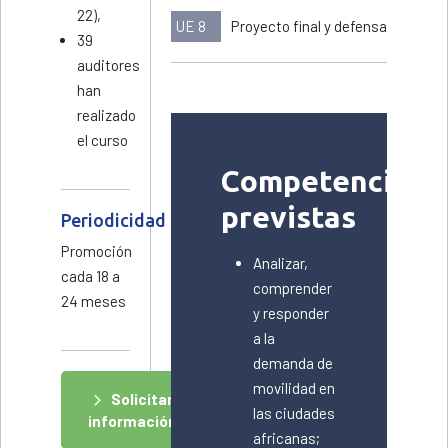
22),
UE 8
Proyecto final y defensa
39
auditores
han
realizado
el curso
Competencias
previstas
Periodicidad
Promoción
Analizar,
cada 18 a
comprender
24 meses
y responder
a la
demanda de
movilidad en
Solicitar
las ciudades
información
africanas;