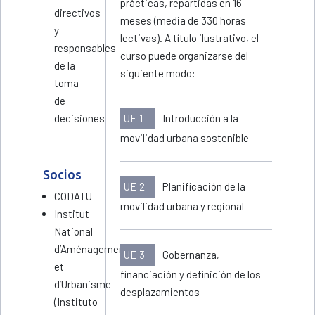
prácticas, repartidas en 16
directivos
meses (media de 330 horas
y
lectivas). A título ilustrativo, el
responsables
curso puede organizarse del
de la
siguiente modo:
toma
de
decisiones
UE 1
Introducción a la
movilidad urbana sostenible
Socios
UE 2
Planificación de la
CODATU
movilidad urbana y regional
Institut
National
d’Aménagement
UE 3
Gobernanza,
et
financiación y definición de los
d’Urbanisme
desplazamientos
(Instituto