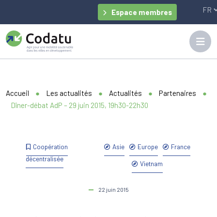
Panneau de gestion des cookies
Espace membres
Accueil
●
Les actualités
●
Actualités
●
Partenaires
●
Dîner-débat AdP – 29 juin 2015, 19h30-22h30
Coopération
Asie
Europe
France
décentralisée
Vietnam
22 juin 2015