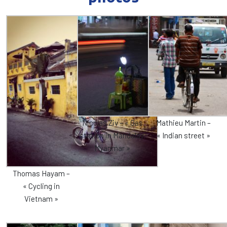
Nicolas Ziv – « Gas
Mathieu Martin –
station in Mandalay,
« Indian street »
Myanmar »
Thomas Hayam –
« Cycling in
Vietnam »