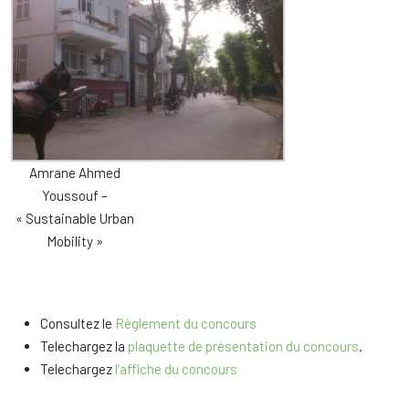
Amrane Ahmed
Youssouf –
« Sustainable Urban
Mobility »
Consultez le
Règlement du concours
Telechargez la
plaquette de présentation du concours
.
Telechargez
l’affiche du concours