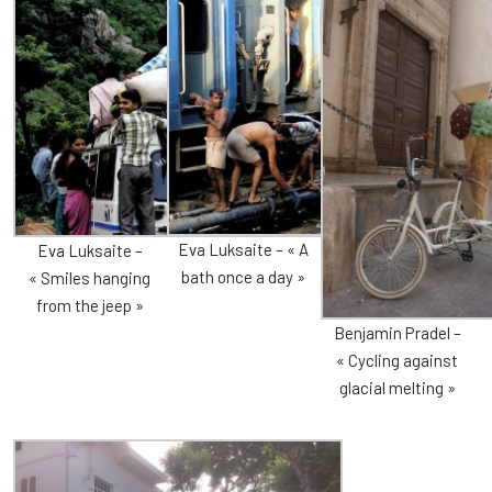
Eva Luksaite – « A
Eva Luksaite –
bath once a day »
« Smiles hanging
from the jeep »
Benjamin Pradel –
« Cycling against
glacial melting »