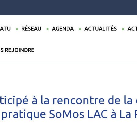
ATU
RÉSEAU
AGENDA
ACTUALITÉS
ACT
S REJOINDRE
ualités
●
Codatu a participé à la rencontre de la communauté de 
ticipé à la rencontre de 
 pratique SoMos LAC à La 