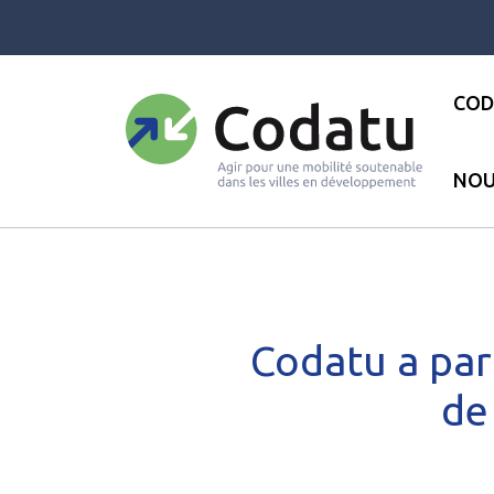
Panneau de gestion des cookies
COD
NOU
Accueil
●
Les actualités
●
Act
Codatu a par
de