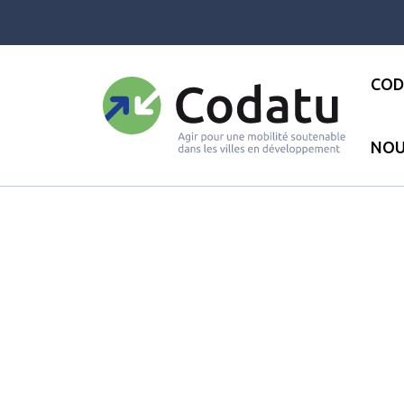
Panneau de gestion des cookies
COD
NOU
Accueil
●
Les actualités
●
Act