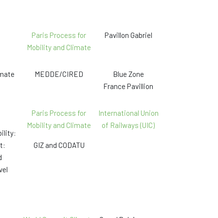
Paris Process for
Pavillon Gabriel
Mobility and Climate
imate
MEDDE/CIRED
Blue Zone
France Pavillion
Paris Process for
International Union
Mobility and Climate
of Railways (UIC)
lity:
t:
GIZ and CODATU
d
vel