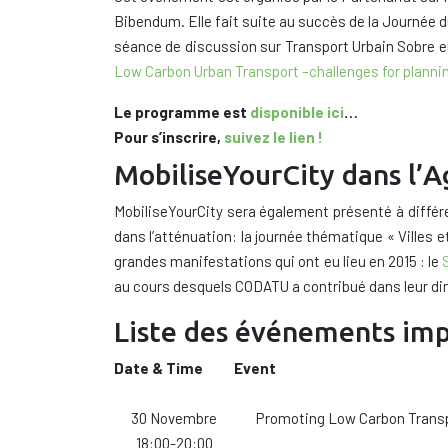
Bibendum
. Elle fait suite a
u succès
de la Journée 
séance de discussion
sur Transport Urbain Sobre e
Low Carbon Urban Transport –challenges for plannin
Le programme est
disponible ici
…
Pour s’inscrire,
suivez le lien !
MobiliseYourCity dans l’A
MobiliseYourCity
sera
également présenté
à diffé
dans l’atténuation
:
la journée thématique « Villes e
grandes manifestations
qui ont eu lieu
en 2015
:
le
au cours desquels CODATU a contribué dans leur di
Liste des événements im
Date & Time
Event
30 Novembre
Promoting Low Carbon Trans
18:00-20:00