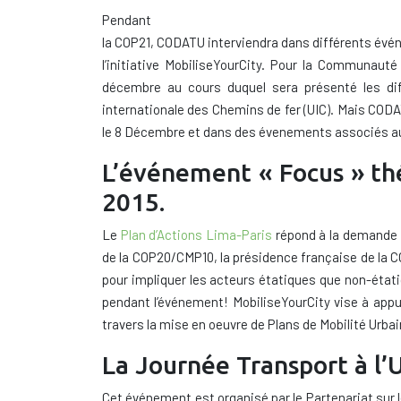
P
endant
la
COP21
,
CODATU
interviendra dans d
ifférents
évé
l’initiative MobiliseYourCity
.
Pour
la
Communauté #
décembre au cours duquel
sera présenté
les di
internationale
des Chemins de fer
(UIC
)
.
Mais
CODAT
le 8
Décembre et
dans des évenements associés au
L’événement « Focus » th
2015.
Le
Plan d’Actions Lima-Paris
répond à la demande 
de la COP20/CMP10, la présidence française de la C
pour impliquer les acteurs étatiques que non-étati
pendant l’événement! MobiliseYourCity vise à appu
travers la mise en oeuvre de Plans de Mobilité Urb
La Journée Transport à l’
Cet événement est organisé
par le Partenariat
sur l