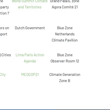
he
World Summit Climate
Grand Palais, zone
-party
and Territories
Agora Comité 21
tion ?
ors on
Dutch Government
Blue Zone
sport
Netherlands
Climate Pavilion
 Cities
Lima Paris Action
Blue Zone
Agenda
Observer Room 12
City
MEDCOP21
Climate Generation
Zone B