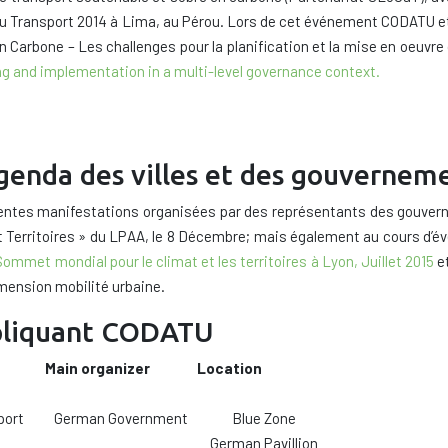
du Transport
2014
à Lima
, au Pérou.
Lors de cet événement
CODATU
e
n Carbone – Les challenges pour la planification et la mise en oeuvre
g and implementation in a multi-level governance context.
genda des villes et des gouvernem
rentes manifestations organisées
par
des représentants des
gouvern
t Territoires » du
LPAA,
le 8
Décembre;
mais également au cours d’
Sommet mondial
pour le climat
et les territoires
à Lyon
,
Juillet
2015
et
mension mobilité urbaine.
pliquant CODATU
Main organizer
Location
port
German Government
Blue Zone
German Pavillion