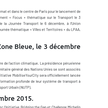
limat
et
dans le centre de
Paris pour le lancement de
ement « Focus » thématique sur le T
ransport
le 3
de la Journée
Transport
le 6
d
écembre
,
à
l’Union
journée thématique « Villes et Territoires » du
LPAA,
Zone Bleue, le 3 décembre
e de l’action climatique. La présidence péruvienne
crétaire général des Nations Unies se sont associés
tiative MobiliseYourCity sera officiellement lancée
sformation profonde de leur système de transport à
sport Urbain (NUTP).
embre 2015.
vec
l’Initiative
Bridging the
Gap
et
Challenge
Michelin