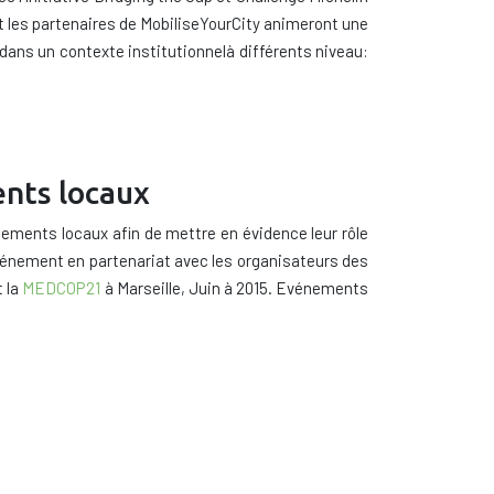
t les partenaires
de
MobiliseYourCity
animeront
une
 dans un contexte institutionnelà différents niveau:
ents locaux
ements locaux
afin
de mettre en évidence
leur
rôle
événement
en partenariat avec
les
organisateurs des
 la
MEDCOP21
à Marseille
,
Juin
à 2015. Evénements