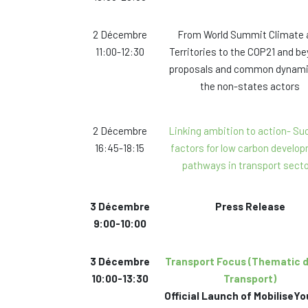
2 Décembre
From World Summit Climate 
11:00-12:30
Territories to the COP21 and b
proposals and common dynami
the non-states actors
2 Décembre
Linking ambition to action- S
16:45-18:15
factors for low carbon develo
pathways in transport sect
3 Décembre
Press Release
9:00-10:00
3 Décembre
Transport Focus (Thematic 
10:00-13:30
Transport)
Official Launch of MobiliseYo