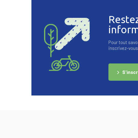
Reste
infor
Pour tout savoi
inscrivez-vous 
S'inscr