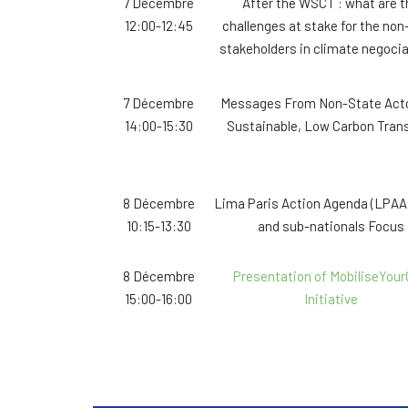
7 Décembre
After the WSCT : what are t
12:00-12:45
challenges at stake for the non
stakeholders in climate negocia
7 Décembre
Messages From Non-State Act
14:00-15:30
Sustainable, Low Carbon Tran
8 Décembre
Lima Paris Action Agenda (LPAA)
10:15-13:30
and sub-nationals Focus
8 Décembre
Presentation of MobiliseYour
15:00-16:00
Initiative