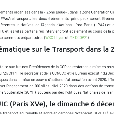
nements organisés
dans la
« Z
one Bleue
«
,
dans la
Z
one G
énération C
WeAreTransport,
les
deux événements
principaux
seront
l’évén
fférentes initiatives
de l’Agenda d’Actions Lima
–
Paris
(
LPAA)
et 
U et les villes partenaires
interviendront également au cours de
la 
x sommets préparatoires (
WSCT Lyon
et
MEDCOP21
).
ématique sur le Transport dans la 
faite aux futures Présidences de la COP de renforcer la mise en œuvr
OP21/CMP11, le secrétariat de la CCNUCC et le Bureau exécutif du Se
ques dans la mise en oeuvre d’actions d’atténuation avant 2020. L’ini
yer l’engagement de 100 villes, d’ici 2020 dans des actions de tran
aine Soutenable (SUMP), soutenu par des Politiques Nationales de Tran
UIC (Paris XVe), le dimanche 6 déc
e transport soutenable et sobre en
carbone (
Partenariat
SLoCaT
), a