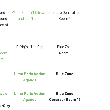
and
World Summit Climate
Climate Generation
eyond:
and Territories
Room 4
cs of
uccess
Bridging The Gap
Blue Zone
pment
Room 1
ors
Lima Paris Action
Blue Zone
Agenda
day on
Lima Paris Action
Blue Zone
Agenda
Observer Room 12
urCity