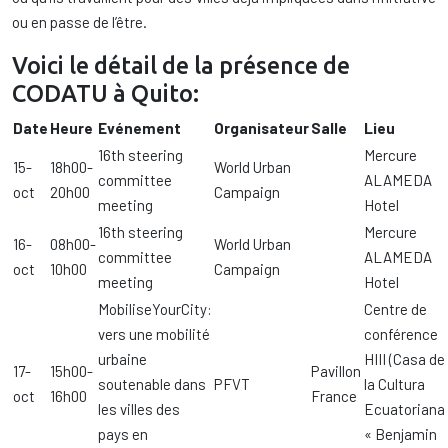
ou en passe de l’être.
Voici le détail de la présence de
CODATU à Quito:
Date
Heure
Evénement
Organisateur
Salle
Lieu
16th steering
Mercure
15-
18h00-
World Urban
committee
ALAMEDA
oct
20h00
Campaign
meeting
Hotel
16th steering
Mercure
16-
08h00-
World Urban
committee
ALAMEDA
oct
10h00
Campaign
meeting
Hotel
MobiliseYourCity:
Centre de
vers une mobilité
conférence
urbaine
HIII (Casa de
17-
15h00-
Pavillon
soutenable dans
PFVT
la Cultura
oct
16h00
France
les villes des
Ecuatoriana
pays en
« Benjamin