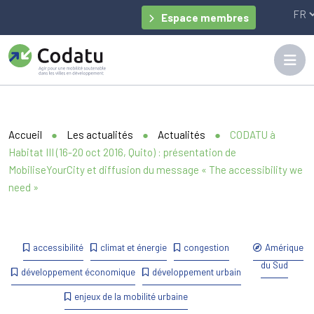
Panneau de gestion des cookies
Espace membres
Accueil
●
Les actualités
●
Actualités
●
CODATU à
Habitat III (16-20 oct 2016, Quito) : présentation de
MobiliseYourCity et diffusion du message « The accessibility we
need »
accessibilité
climat et énergie
congestion
Amérique
du Sud
développement économique
développement urbain
enjeux de la mobilité urbaine