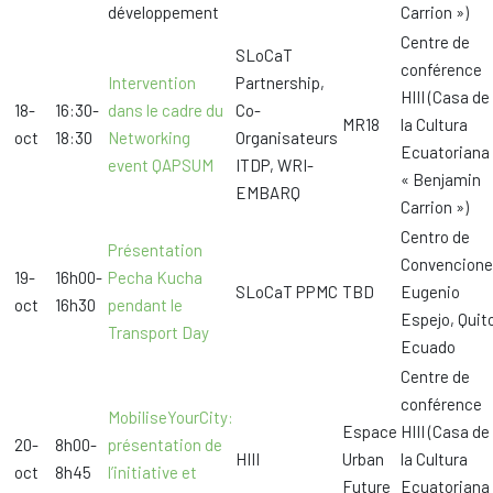
développement
Carrion »)
Centre de
SLoCaT
conférence
Intervention
Partnership,
HIII (Casa de
18-
16:30-
dans le cadre du
Co-
MR18
la Cultura
oct
18:30
Networking
Organisateurs
Ecuatoriana
event QAPSUM
ITDP, WRI-
« Benjamin
EMBARQ
Carrion »)
Centro de
Présentation
Convencion
19-
16h00-
Pecha Kucha
SLoCaT PPMC
TBD
Eugenio
oct
16h30
pendant le
Espejo, Quit
Transport Day
Ecuado
Centre de
conférence
MobiliseYourCity:
Espace
HIII (Casa de
20-
8h00-
présentation de
HIII
Urban
la Cultura
oct
8h45
l’initiative et
Future
Ecuatoriana