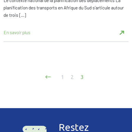
Le contexte national de la planification des déplacements La
planification des transports en Afrique du Sud s’articule autour
de trois […]
En savoir plus
Pagination
1
2
3
des
publications
Restez