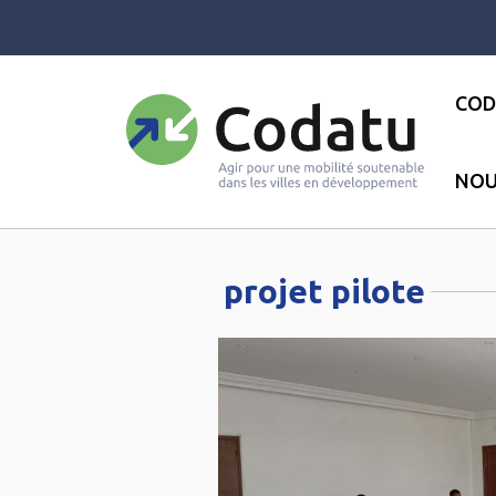
Panneau de gestion des cookies
COD
NOU
Accueil
●
projet pilote
projet pilote