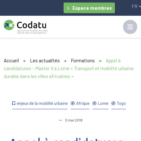
Panneau de gestion des cookies
Espace membres
Accueil
●
Les actualités
●
Formations
●
Appel à
candidatures – Master II à Lomé « Transport et mobilité urbaine
durable dans les villes africaines »
enjeux de la mobilité urbaine
Afrique
Lome
Togo
3 mai 2018