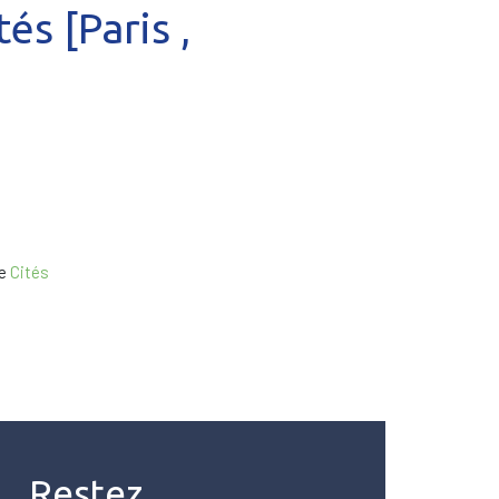
és [Paris ,
de
Cités
Restez