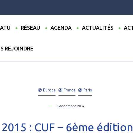
ATU
RÉSEAU
AGENDA
ACTUALITÉS
ACT
S REJOINDRE
ualités
●
29-30 juin 2015 : CUF – 6ème édition Forum de l’action inte
Europe
France
Paris
18 décembre 2014
n 2015 : CUF – 6ème éditio