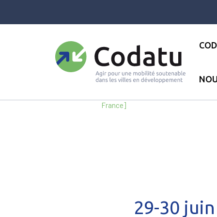
Panneau de gestion des cookies
COD
NOU
Accueil
●
Les actualités
●
Act
France]
29-30 jui