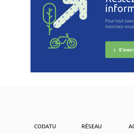
infor
Pour tout savoi
inscrivez-vous 
S'inscr
CODATU
RÉSEAU
A