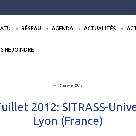
ATU
RÉSEAU
AGENDA
ACTUALITÉS
ACT
S REJOINDRE
ualités
●
25 juin – 20 juillet 2012: SITRASS-Université d’Eté à Lyon 
31 janvier 2012
 juillet 2012: SITRASS-Unive
Lyon (France)