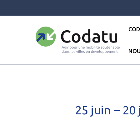
Panneau de gestion des cookies
COD
NOU
Accueil
●
Les actualités
●
Act
25 juin – 20