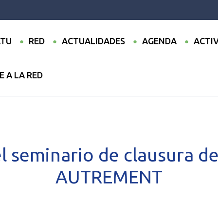
TU
RED
ACTUALIDADES
AGENDA
ACTI
E A LA RED
●
Séminaire
●
Repaso del seminario de clausura del proyecto 
l seminario de clausura de
AUTREMENT