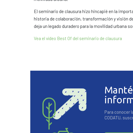
El seminario de clausura hizo hincapié en la import
historia de colaboración, transformación y visión de
deja un legado duradero para la movilidad urbana sos
Vea el vídeo Best Of del seminario de clausura
Manté
infor
Para conocer l
CODATU, suscrí