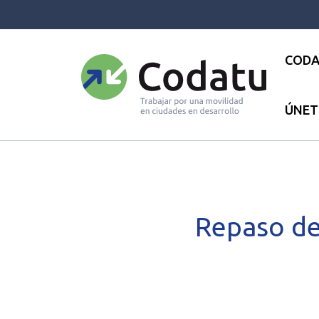
Panneau de gestion des cookies
CODA
ÚNET
Bienvenida
●
Las actualidades
Repaso de