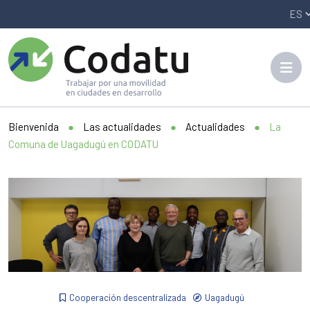
Panneau de gestion des cookies
Bienvenida
●
Las actualidades
●
Actualidades
●
La
Comuna de Uagadugú en CODATU
Cooperación descentralizada
Uagadugú