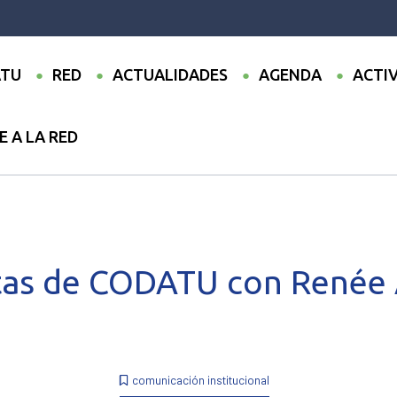
TU
RED
ACTUALIDADES
AGENDA
ACTI
E A LA RED
●
Entrevistas de CODATU con Renée AMILCAR
stas de CODATU con Renée
comunicación institucional