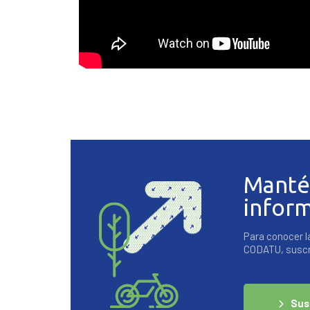
Manté
infor
Para conocer l
CODATU, suscrí
Sus