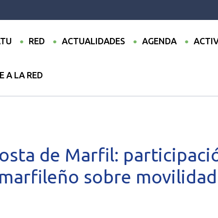
TU
RED
ACTUALIDADES
AGENDA
ACTI
E A LA RED
●
Codatu en Costa de Marfil: participación en el Foro franco-marfile
sta de Marfil: participaci
marfileño sobre movilida