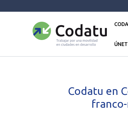
Panneau de gestion des cookies
CODA
ÚNET
Bienvenida
●
Las actualidades
Codatu en Co
franco-