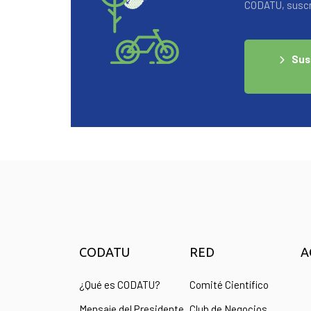
CODATU, suscrí
Sus
CODATU
RED
A
¿Qué es CODATU?
Comité Científico
Mensaje del Presidente
Club de Negocios